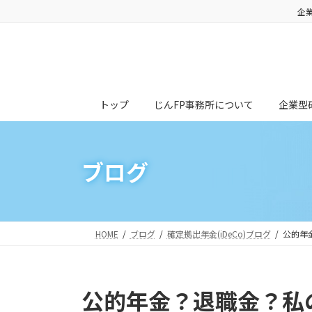
コ
ナ
企
ン
ビ
テ
ゲ
ン
ー
ツ
シ
トップ
じんFP事務所について
企業型
へ
ョ
ス
ン
キ
に
ブログ
ッ
移
プ
動
HOME
ブログ
確定拠出年金(iDeCo)ブログ
公的年
公的年金？退職金？私