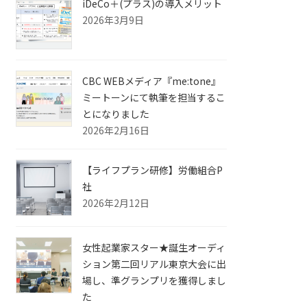
iDeCo＋(プラス)の導入メリット
2026年3月9日
CBC WEBメディア『me:tone』
ミートーンにて執筆を担当するこ
とになりました
2026年2月16日
【ライフプラン研修】労働組合P
社
2026年2月12日
女性起業家スター★誕生オーディ
ション第二回リアル東京大会に出
場し、準グランプリを獲得しまし
た