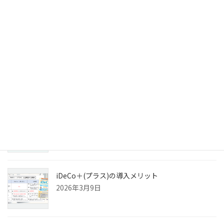
企業研修、企業型DC導入 (9)
執筆 (7)
確定拠出年金(iDeCo)ブログ (354)
最近の投稿
株式会社Yagishと業務委託契約を結びました
2026年3月23日
iDeCo＋(プラス)の導入メリット
2026年3月9日