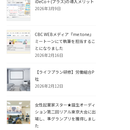
iDeCo＋(プラス)の導入メリット
2026年3月9日
CBC WEBメディア『me:tone』
ミートーンにて執筆を担当するこ
とになりました
2026年2月16日
【ライフプラン研修】労働組合P
社
2026年2月12日
女性起業家スター★誕生オーディ
ション第二回リアル東京大会に出
場し、準グランプリを獲得しまし
た