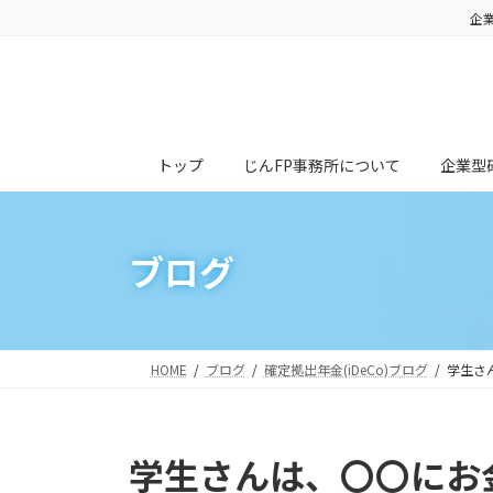
コ
ナ
企
ン
ビ
テ
ゲ
ン
ー
ツ
シ
トップ
じんFP事務所について
企業型
へ
ョ
ス
ン
キ
に
ブログ
ッ
移
プ
動
HOME
ブログ
確定拠出年金(iDeCo)ブログ
学生さ
学生さんは、〇〇にお